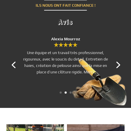
ILS NOUS ONT FAIT CONFIANCE !
Avis
T NEVIERE
Super boulot. J’ai fait appel à cette entreprise
pour la première fois et je ne suis pas déçu. Le
travail est nikel, conforme au devis et l’ensemble
du personnel a laissé l’endroit super propre. Du
travail de vrais professionnels avec un rapport
qualité – prix trés intéressant.