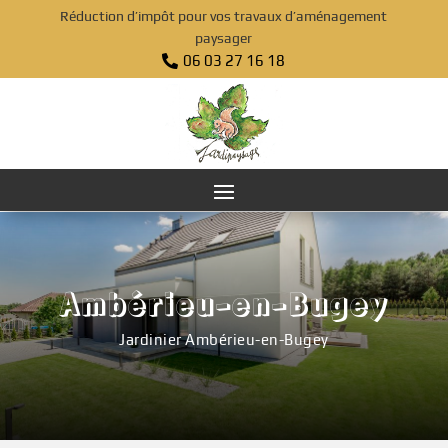
Réduction d’impôt pour vos travaux d’aménagement
paysager
06 03 27 16 18

Ambérieu-en-Bugey
Jardinier Ambérieu-en-Bugey